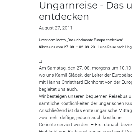
Ungarnreise - Das
entdecken
August 27, 2011
Unter dem Motto „Das unbekannte Europa entdecken“
führte uns vom 27. 08. – 02. 09. 2011 eine Reise nach Ung
Am Samstag, den 27. 08. morgens um 10.10 
wo uns Kamil Slàdek, der Leiter der Europäi
mit Hanns Christhard Eichhorst von der Eur
begleitet uns auch.
Wir besteigen unseren bequemen Reisebus un
sämtliche Köstlichkeiten der ungarischen Küc
Anschließend ist das erste ungarische Mitta
zwar sehr deftige, jedoch auch köstliche
Gerichte serviert werden. – Erst danach bezi
Highlight von Budapest angesteuert wird: De