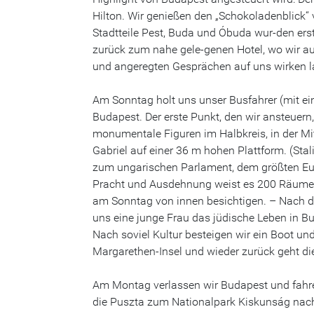
Hilton. Wir genießen den „Schokoladenblick“
Stadtteile Pest, Buda und Óbuda wur-den e
zurück zum nahe gele-genen Hotel, wo wir au
und angeregten Gesprächen auf uns wirken 
Am Sonntag holt uns unser Busfahrer (mit ein
Budapest. Der erste Punkt, den wir ansteuern
monumentale Figuren im Halbkreis, in der M
Gabriel auf einer 36 m hohen Plattform. (Stal
zum ungarischen Parlament, dem größten Eur
Pracht und Ausdehnung weist es 200 Räume 
am Sonntag von innen besichtigen. – Nach d
uns eine junge Frau das jüdische Leben in Bu
Nach soviel Kultur besteigen wir ein Boot un
Margarethen-Insel und wieder zurück geht die
Am Montag verlassen wir Budapest und fahr
die Puszta zum Nationalpark Kiskunság nach