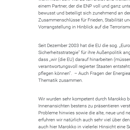
einem Partner, der die ENP voll und ganz unte
bewusst und beteiligt sich zunehmend an de
Zusammenschlüsse für Frieden, Stabilität un
Vorrangstellung in Hinblick auf die Terrori
Seit Dezember 2003 hat die EU die sog. „Eur
Sicherheitsstrategie“ für ihre Außenpolitik an
dass „wir (die EU) darauf hinarbeiten (müsse
verantwortungsvoll regierter Staaten entste
pflegen können“. – Auch Fragen der Energiea
Thematik zusammen.
Wir wurden sehr kompetent durch Marokko be
Innenansichten bestens zu präsentieren verst
Probleme hinwies sowie die alte, neue und ne
erfuhren wir natürlich auch sehr viel über d
auch hier Marokko in vielerlei Hinsicht eine S