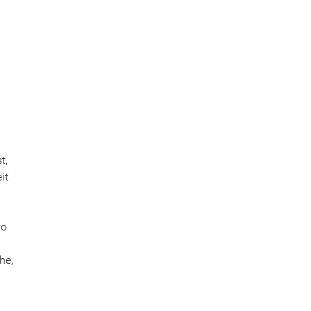
t,
it
wo
he,