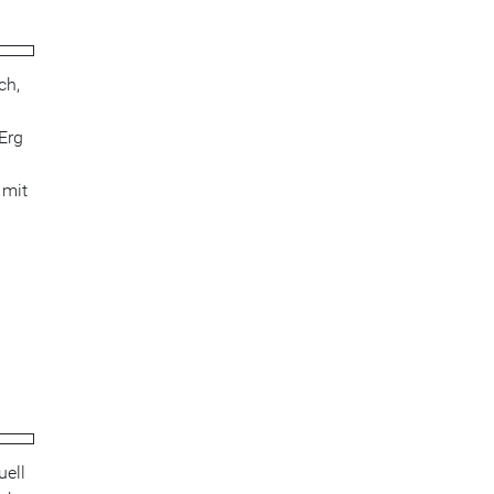
ch,
Erg
 mit
uell