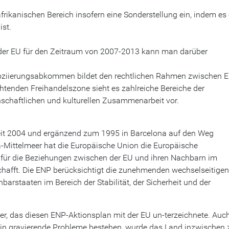
kanischen Bereich insofern eine Sonderstellung ein, indem es 
 ist.
 der EU für den Zeitraum von 2007-2013 kann man darüber
soziierungsabkommen bildet den rechtlichen Rahmen zwischen 
htenden Freihandelszone sieht es zahlreiche Bereiche der
enschaftlichen und kulturellen Zusammenarbeit vor.
it 2004 und ergänzend zum 1995 in Barcelona auf den Weg
-Mittelmeer hat die Europäische Union die Europäische
ie für die Beziehungen zwischen der EU und ihren Nachbarn im
hafft. Die ENP berücksichtigt die zunehmenden wechselseitigen
rstaaten im Bereich der Stabilität, der Sicherheit und der
er, das diesen ENP-Aktionsplan mit der EU un-terzeichnete. Auc
rhin gravierende Probleme bestehen, wurde das Land inzwischen 