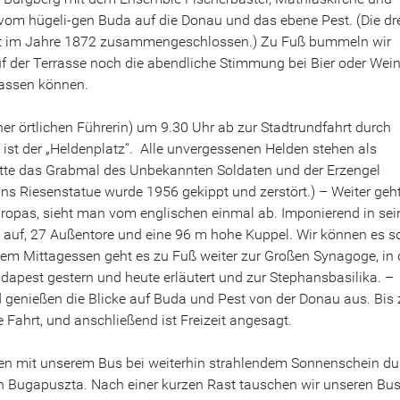
 vom hügeli-gen Buda auf die Donau und das ebene Pest. (Die dr
rst im Jahre 1872 zusammengeschlossen.) Zu Fuß bummeln wir
f der Terrasse noch die abendliche Stimmung bei Bier oder Wei
lassen können.
er örtlichen Führ
erin) um 9.30 Uhr ab zur Stadtrundfahrt durch
, ist der „Heldenplatz“. Alle unvergessenen Helden stehen als
itte das Grabmal des Unbekannten Soldaten und der Erzengel
ins Riesenstatue wurde 1956 gekippt und zerstört.) – Weiter geh
opas, sieht man vom englischen einmal ab. Imponierend in sei
auf, 27 Außentore und eine 96 m hohe Kuppel. Wir können es s
em Mittagessen geht es zu Fuß weiter zur Großen Synagoge, in 
dapest gestern und heute erläutert und zur Stephansbasilika. –
d genießen die Blicke auf Buda und Pest von der Donau aus. Bis 
 Fahrt, und anschließend ist Freizeit angesagt.
en mit unserem Bus bei weiterhin strahlendem Sonnenschein du
 Bugapuszta. Nach einer kurzen Rast tauschen wir unseren Bu