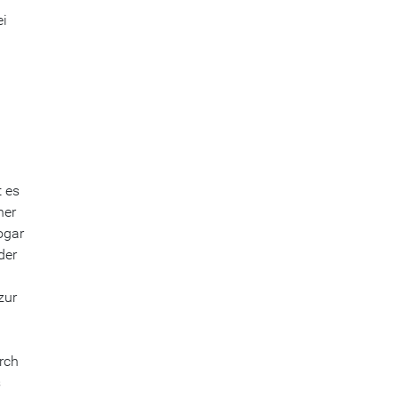
ei
n
t es
ner
ogar
der
zur
rch
s