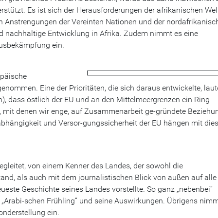
rstützt. Es ist sich der Herausforderungen der afrikanischen Wel
n Anstrengungen der Vereinten Nationen und der nordafrikanisc
d nachhaltige Entwicklung in Afrika. Zudem nimmt es eine
smusbekämpfung ein.
opäische
genommen. Eine der Prioritäten, die sich daraus entwickelte, laut
n), dass östlich der EU und an den Mittelmeergrenzen ein Ring
ht, mit denen wir enge, auf Zusammenarbeit ge-gründete Beziehu
bhängigkeit und Versor-gungssicherheit der EU hängen mit dies
gleitet, von einem Kenner des Landes, der sowohl die
and, als auch mit dem journalistischen Blick von außen auf alle
ueste Geschichte seines Landes vorstellte. So ganz „nebenbei“
en „Arabi-schen Frühling“ und seine Auswirkungen. Übrigens nim
onderstellung ein.