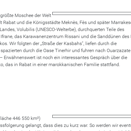
tgrößte Moschee der Welt
t Rabat und die Königsstädte Meknès, Fès und später Marrakes
Landes, Volubilis (UNESCO-Welterbe), durchquerten Teile des
d Ifrane, das Karawanenzentrum Rissani und die Sanddünen des 
. Wir folgten der „Straße der Kasbahs“, liefen durch die
 spazierten durch die Oase Tinerhir und fuhren nach Ouarzazate
 – Erwähnenswert ist noch ein interessantes Gespräch über die
o, das in Rabat in einer marokkanischen Familie stattfand.
(Fläche 446 550 km²)
ussfolgerung gelangt, dass dies zu kurz war. So werden wir event