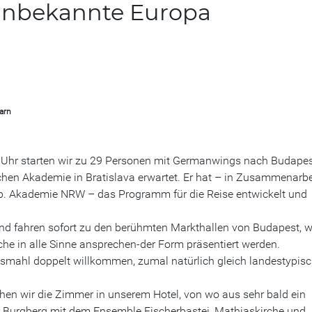
 unbekannte Europa
arn
Uhr starten wir zu 29 Personen mit Germanwings nach Budapes
schen Akademie in Bratislava erwartet. Er hat – in Zusammenarbe
op. Akademie NRW – das Programm für die Reise entwickelt und
d fahren sofort zu den berühmten Markthallen von Budapest, 
he in alle Sinne ansprechen-der Form präsentiert werden.
gsmahl doppelt willkommen, zumal natürlich gleich landestypisc
ehen wir die Zimmer in unserem Hotel, von wo aus sehr bald ein
r Burgberg mit dem Ensemble Fischerbastei, Mathiaskirche und