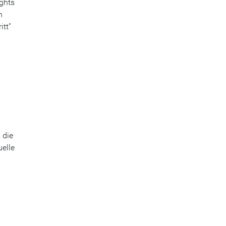
ights
n
itt“
 die
elle