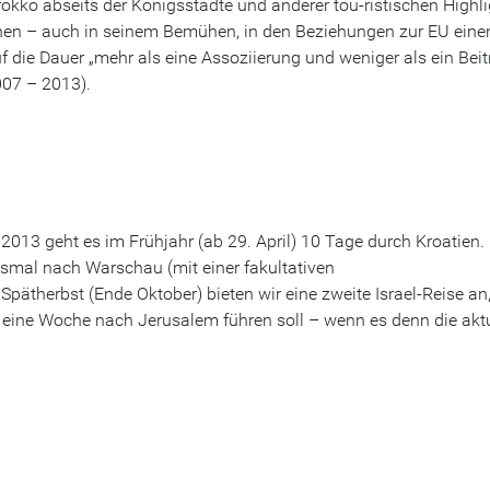
okko abseits der Königsstädte und anderer tou-ristischen Highl
nen – auch in seinem Bemühen, in den Beziehungen zur EU eine
uf die Dauer „mehr als eine Assoziierung und weniger als ein Beitr
007 – 2013).
013 geht es im Frühjahr (ab 29. April) 10 Tage durch Kroatien.
iesmal nach Warschau (mit einer fakultativen
pätherbst (Ende Oktober) bieten wir eine zweite Israel-Reise an,
 eine Woche nach Jerusalem führen soll – wenn es denn die aktu