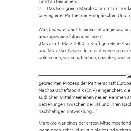
Land zu besuchen.
2. Das Königreich Marokko nimmt im nordafri
privilegierter Partner der Europäischen Union
Was bedeutet das? In einem Strategiepapier
auszugsweise folgendes lesen:
„Das am 1. März 2000 in Kraft getretene As
und Marokko. Neben der schrittweise zu erric
politischen, wirtschaftlichen, sozialen, wiss
Se
gebrachten Prozess der Partnerschaft Europa
Nachbarschaftspolitik (ENP) eingerichtet, d
südlichen Mittelmeer einen neuen Rahmen sc
Beziehungen zwischen der EU und ihren Nachba
nachhaltigen Entwicklung….“
Marokko war eines der ersten Mittelmeerländ
wenn noch sehr viel zu tun bleibt und weite